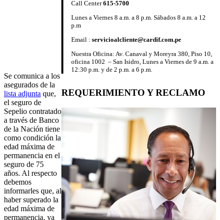
Call Center
615-5700
Lunes a Viernes 8 a.m. a 8 p.m. Sábados 8 a.m. a 12
p.m
Email :
servicioalcliente@cardif.com.pe
Nuestra Oficina: Av. Canaval y Moreyra 380, Piso 10,
oficina 1002 – San Isidro, Lunes a Viernes de 9 a.m. a
12:30 p.m. y de 2 p.m. a 6 p.m.
Se comunica a los
asegurados de la
REQUERIMIENTO Y RECLAMO
lista
adjunta
que,
el seguro de
Sepelio contratado
a través de Banco
de la Nación tiene
como condición la
edad máxima de
permanencia en el
seguro de 75
años. Al respecto
debemos
informarles que, al
haber superado la
edad máxima de
permanencia, ya